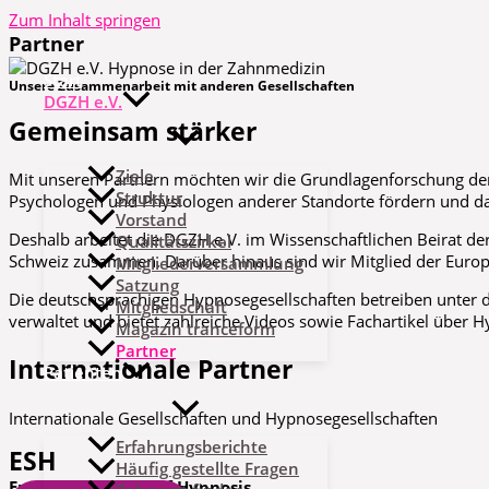
Zum Inhalt springen
Partner
Start
Unsere
Zusammenarbeit
mit anderen Gesellschaften
DGZH e.V.
Gemeinsam stärker
Ziele
Mit unseren Partnern möchten wir die Grundlagenforschung der
Struktur
Psychologen und Physiologen anderer Standorte fördern und da
Vorstand
Deshalb arbeitet die DGZH e.V. im Wissenschaftlichen Beirat 
Qualitätszirkel
Schweiz zusammen. Darüber hinaus sind wir Mitglied der Europea
Mitgliederversammlung
Satzung
Die deutschsprachigen Hypnosegesellschaften betreiben unter d
Mitgliedschaft
verwaltet und bietet zahlreiche Videos sowie Fachartikel über
Magazin tranceform
Partner
Internationale Partner
Patienten
Internationale Gesellschaften und Hypnosegesellschaften
Erfahrungsberichte
ESH
Häufig gestellte Fragen
European Society of Hypnosis