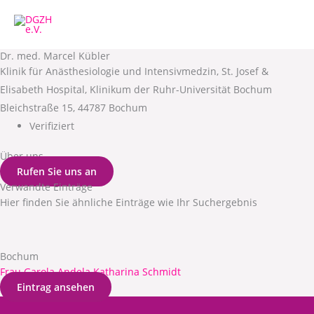
Zum
Inhalt
springen
Dr. med. Marcel Kübler
Klinik für Anästhesiologie und Intensivmedzin, St. Josef &
Elisabeth Hospital, Klinikum der Ruhr-Universität Bochum
Bleichstraße 15, 44787 Bochum
Verifiziert
Über uns
Rufen Sie uns an
Verwandte Einträge
Hier finden Sie ähnliche Einträge wie Ihr Suchergebnis
Bochum
Frau Garola Andela Katharina Schmidt
Eintrag ansehen