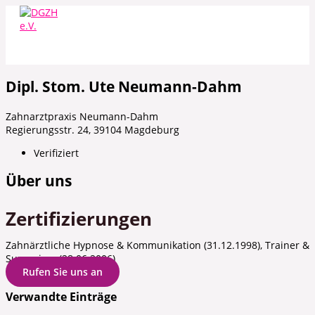
Zum
Inhalt
springen
Dipl. Stom. Ute Neumann-Dahm
Zahnarztpraxis Neumann-Dahm
Regierungsstr. 24, 39104 Magdeburg
Verifiziert
Über uns
Zertifizierungen
Zahnärztliche Hypnose & Kommunikation (31.12.1998), Trainer &
Supervisor (28.06.2006)
Rufen Sie uns an
Verwandte Einträge